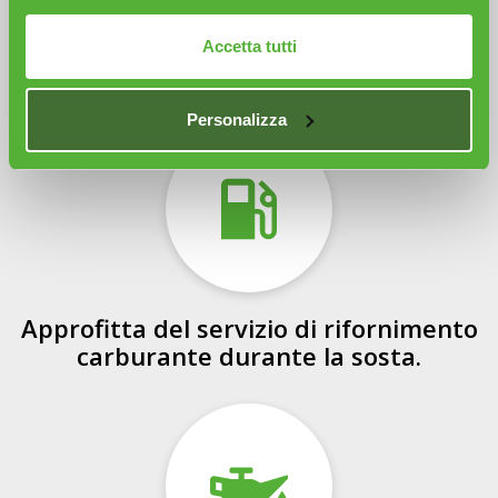
Effettuiamo un lavaggio completo e
Accetta tutti
accurato della tua auto.
Personalizza
Approfitta del servizio di rifornimento
carburante durante la sosta.