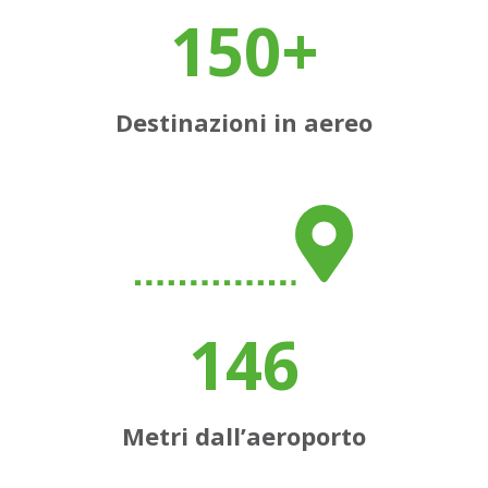
150+
Destinazioni in aereo
146
Metri dall’aeroporto